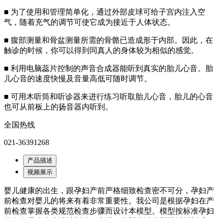
■ 为了使用和管理简单化，通过外部皮球可给子宫内注入空
气，随着充气的调节可使它成为接近于人体状态。
■ 腹部测量和骨盆测量所需的骨骼已造成形于内部。因此，在
触诊的时候，你可以得到同真人的身体较为相似的感觉。
■ 利用电脑蕊片控制的声音合成器能听到真实的胎儿心音。胎
儿心音的速度快慢及音量高低可随时调节。
■ 可用木听筒和听诊器来进行练习听取胎儿心音，胎儿的心音
也可从前板上的扬音器内听到。
全国热线
021-36391268
产品描述
视频展示
婴儿健康的出生，跟孕妇产前严格细致检查密不可分，孕妇产
前检查对婴儿的将来有着非常重要性。我公司是根据孕妇在产
前检查掌握各类规范检查步骤而设计本模型。模型按标准孕妇