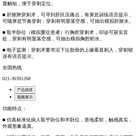
显触知，便于穿刺定位。
■ 肝脓肿穿刺术，可寻到肝区压痛点，有屏息训练语言提示，
可随屏息节奏穿刺；穿刺有明显落空感，可抽出模拟肝脓水。
■ 取半卧位（模拟重症患者）行胸腔穿刺术，叩诊可获实音
处，穿刺有明显落空感，可抽出模拟胸腔积水。
■ 电子监测：穿刺术要求沿下位肋骨的上缘垂直刺入，穿刺错
误有语言提示。
全国热线
021-36391268
产品描述
视频展示
功能特点：
■ 仿真标准化病人取平卧位和半卧位，质地柔软，触感真实，
外观形象逼真。