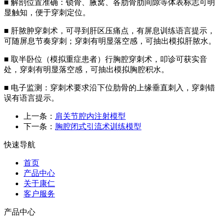
■ 解剖位置准确：锁骨、腋窝、各肋骨肋间隙等体表标志可明
显触知，便于穿刺定位。
■ 肝脓肿穿刺术，可寻到肝区压痛点，有屏息训练语言提示，
可随屏息节奏穿刺；穿刺有明显落空感，可抽出模拟肝脓水。
■ 取半卧位（模拟重症患者）行胸腔穿刺术，叩诊可获实音
处，穿刺有明显落空感，可抽出模拟胸腔积水。
■ 电子监测：穿刺术要求沿下位肋骨的上缘垂直刺入，穿刺错
误有语言提示。
上一条：
肩关节腔内注射模型
下一条：
胸腔闭式引流术训练模型
快速导航
首页
产品中心
关于康仁
客户服务
产品中心